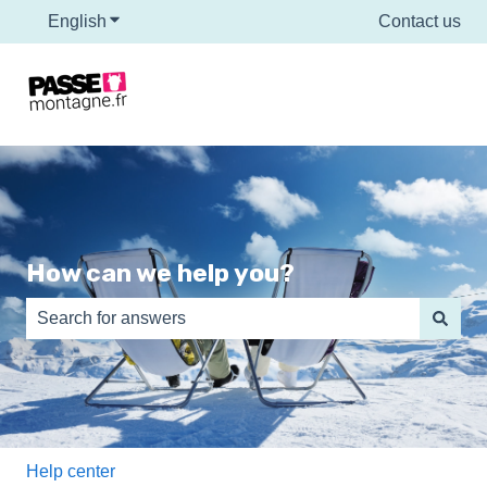
English
Show submenu for translations
Contact us
How can we help you?
There are no suggestions because the search field is e
Help center